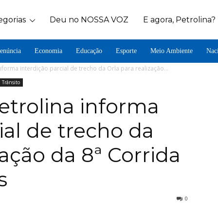
egorias
Deu no NOSSA VOZ
E agora, Petrolina?
enúncia
Economia
Educação
Esporte
Meio Ambiente
Nac
informa interdição parcial de trecho da Orla para realização...
Trânsito
etrolina informa
ial de trecho da
zação da 8ª Corrida
s
0