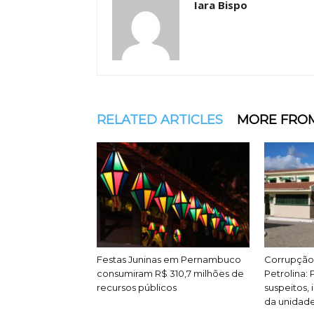
Iara Bispo
RELATED ARTICLES
MORE FRO
Festas Juninas em Pernambuco
Corrupção 
consumiram R$ 310,7 milhões de
Petrolina: P
recursos públicos
suspeitos, 
da unidad