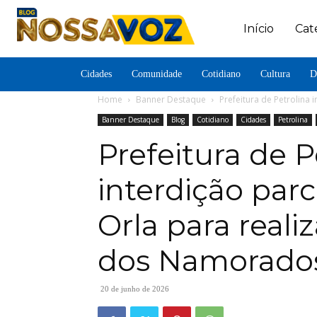
Início
Cat
Cidades
Comunidade
Cotidiano
Cultura
D
Home
Banner Destaque
Prefeitura de Petrolina 
Banner Destaque
Blog
Cotidiano
Cidades
Petrolina
Prefeitura de P
interdição parc
Orla para reali
dos Namorado
20 de junho de 2026