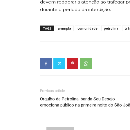
devem redobrar a atenção ao trafegar pela 
durante o período da interdição.
TAGS
ammpla
comunidade
petrolina
trâ
Previous article
Orgulho de Petrolina: banda Seu Desejo
emociona público na primeira noite do São Jo