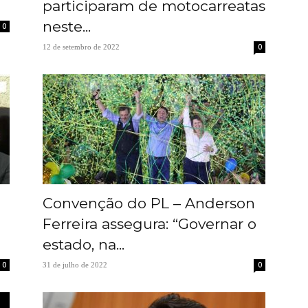
participaram de motocarreatas
neste...
0
0
12 de setembro de 2022
Convenção do PL – Anderson
Ferreira assegura: “Governar o
estado, na...
0
0
31 de julho de 2022