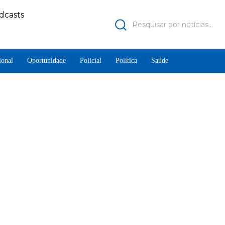
dcasts
Pesquisar por notícias...
ional
Oportunidade
Policial
Política
Saúde