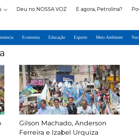
s
Deu no NOSSA VOZ
E agora, Petrolina?
Po
enúncia
Economia
Educação
Esporte
Meio Ambiente
Nac
ra
o
Gilson Machado, Anderson
Ferreira e Izabel Urquiza