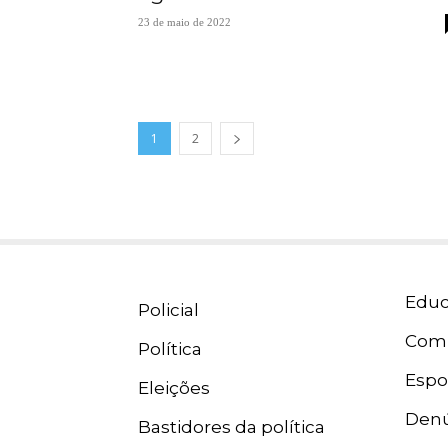
23 de maio de 2022
1
2
Educ
Policial
Com
Política
Espo
Eleições
Denú
Bastidores da política