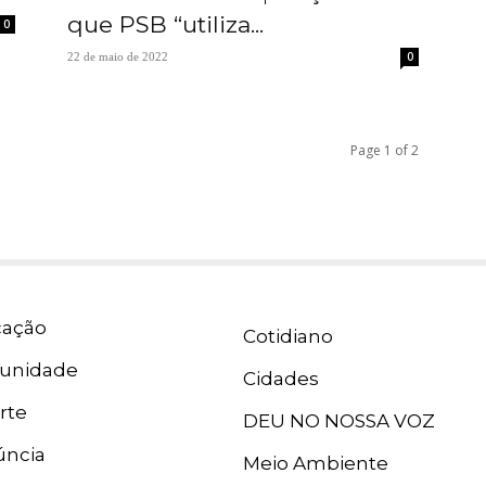
que PSB “utiliza...
0
0
22 de maio de 2022
Page 1 of 2
ação
Cotidiano
unidade
Cidades
rte
DEU NO NOSSA VOZ
ncia
Meio Ambiente