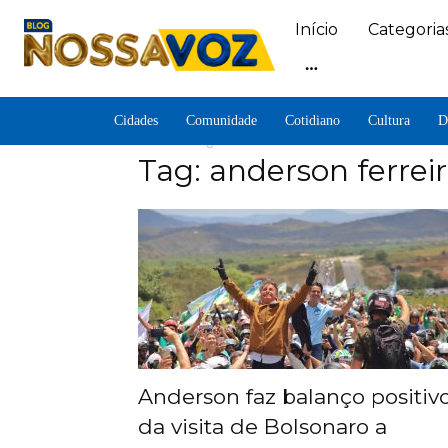
Início
Categoria
Cidades
Comunidade
Cotidiano
Cultura
D
Home
Tags
Anderson ferreira
Tag: anderson ferrei
Anderson faz balanço positiv
da visita de Bolsonaro a