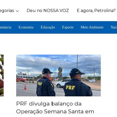
egorias
Deu no NOSSA VOZ
E agora, Petrolina?
enúncia
Economia
Educação
Esporte
Meio Ambiente
Nac
PRF divulga balanço da
Operação Semana Santa em