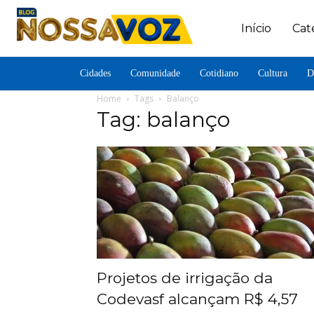
Início
Cat
Cidades
Comunidade
Cotidiano
Cultura
D
Home
Tags
Balanço
Tag: balanço
Projetos de irrigação da
Codevasf alcançam R$ 4,57