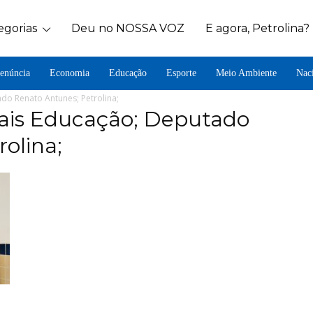
egorias
Deu no NOSSA VOZ
E agora, Petrolina?
enúncia
Economia
Educação
Esporte
Meio Ambiente
Nac
do Renato Antunes; Petrolina;
ais Educação; Deputado
olina;