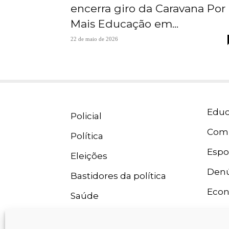
encerra giro da Caravana Por
Mais Educação em...
22 de maio de 2026
Educ
Policial
Com
Política
Espo
Eleições
Denú
Bastidores da política
Eco
Saúde