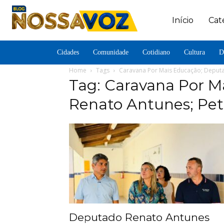
Início
Cat
Cidades
Comunidade
Cotidiano
Cultura
D
Home
Tags
Caravana Por Mais Educação; Deputa
Tag: Caravana Por M
Renato Antunes; Petr
Deputado Renato Antunes