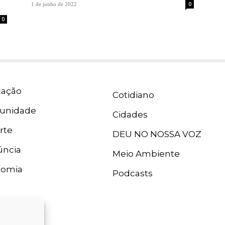
0
1 de junho de 2022
0
ação
Cotidiano
unidade
Cidades
rte
DEU NO NOSSA VOZ
ncia
Meio Ambiente
nomia
Podcasts