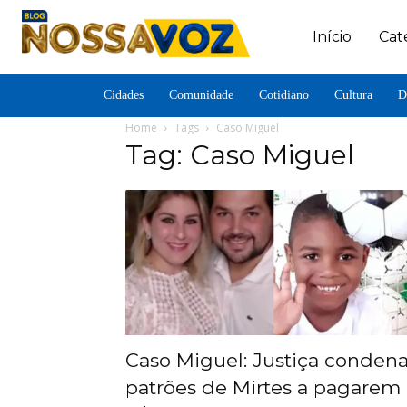
Início
Cat
Cidades
Comunidade
Cotidiano
Cultura
D
Home
Tags
Caso Miguel
Tag: Caso Miguel
Caso Miguel: Justiça conden
patrões de Mirtes a pagarem