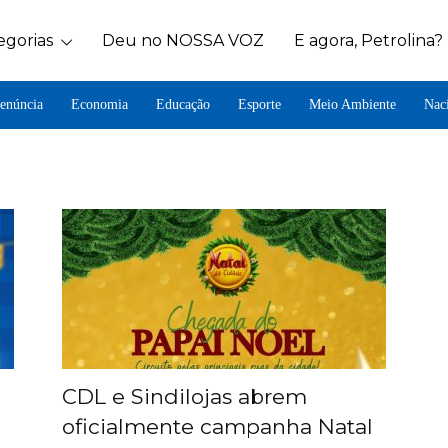
egorias
Deu no NOSSA VOZ
E agora, Petrolina?
enúncia
Economia
Educação
Esporte
Meio Ambiente
Nac
CDL e Sindilojas abrem
oficialmente campanha Natal