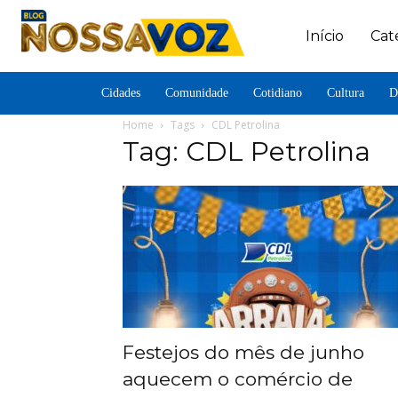
Início
Cat
Cidades
Comunidade
Cotidiano
Cultura
D
Home
Tags
CDL Petrolina
Tag: CDL Petrolina
Festejos do mês de junho
aquecem o comércio de