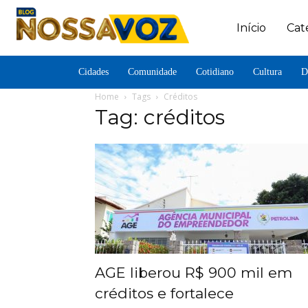
Início
Cat
Cidades
Comunidade
Cotidiano
Cultura
D
Home
Tags
Créditos
Tag: créditos
AGE liberou R$ 900 mil em
créditos e fortalece