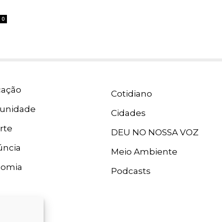
0
ação
Cotidiano
unidade
Cidades
rte
DEU NO NOSSA VOZ
ncia
Meio Ambiente
nomia
Podcasts