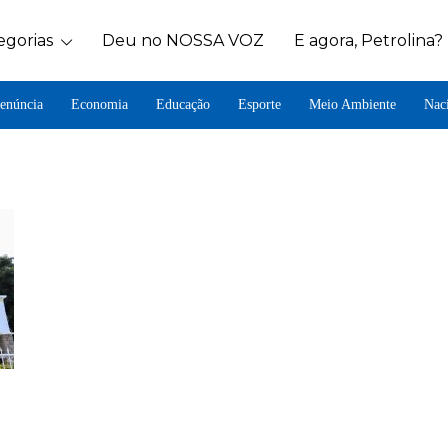
egorias
Deu no NOSSA VOZ
E agora, Petrolina?
enúncia
Economia
Educação
Esporte
Meio Ambiente
Nac