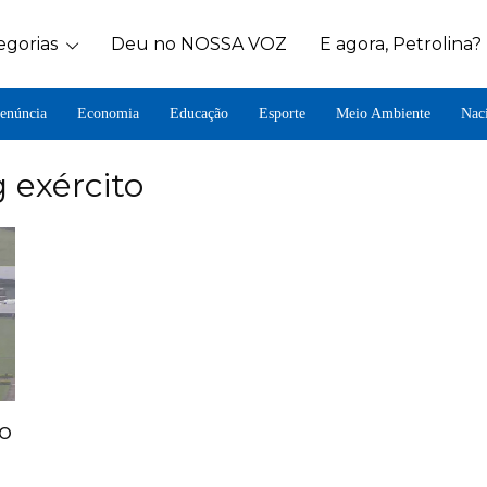
egorias
Deu no NOSSA VOZ
E agora, Petrolina?
enúncia
Economia
Educação
Esporte
Meio Ambiente
Nac
 exército
ão