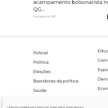
acampamento bolsonarista n
QG...
9 de janeiro de 2023
Educ
Policial
Com
Política
Espo
Eleições
Denú
Bastidores da política
Eco
Saúde
Usamos cookies para otimizar nosso site e nosso serviço.