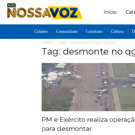
Início
Cat
Cidades
Comunidade
Cotidiano
Cultura
D
Home
Tags
Desmonte no qg exército
Tag: desmonte no qg
PM e Exército realiza operaç
para desmontar