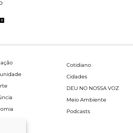
o
0
ação
Cotidiano
unidade
Cidades
rte
DEU NO NOSSA VOZ
ncia
Meio Ambiente
nomia
Podcasts