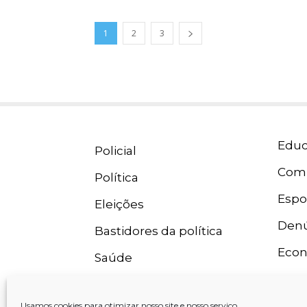
1
2
3
Educ
Policial
Com
Política
Espo
Eleições
Denú
Bastidores da política
Eco
Saúde
Usamos cookies para otimizar nosso site e nosso serviço.