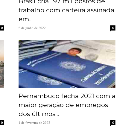
Brasil cria 197 mil postos de
trabalho com carteira assinada
em...
0
0
6 de junho de 2022
Pernambuco fecha 2021 com a
maior geração de empregos
dos últimos...
0
0
1 de fevereiro de 2022