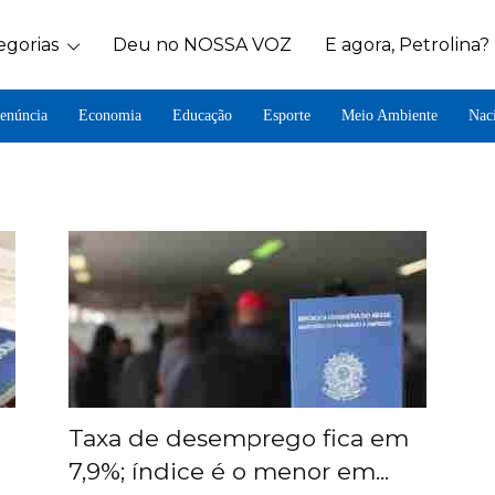
egorias
Deu no NOSSA VOZ
E agora, Petrolina?
enúncia
Economia
Educação
Esporte
Meio Ambiente
Nac
Taxa de desemprego fica em
7,9%; índice é o menor em...