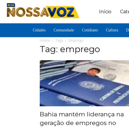
Início
Cat
Cidades
Comunidade
Cotidiano
Cultura
D
Home
Tags
Emprego
Tag: emprego
Bahia mantém liderança na
geração de empregos no