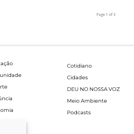
Page 1 of 3
ação
Cotidiano
unidade
Cidades
rte
DEU NO NOSSA VOZ
ncia
Meio Ambiente
nomia
Podcasts