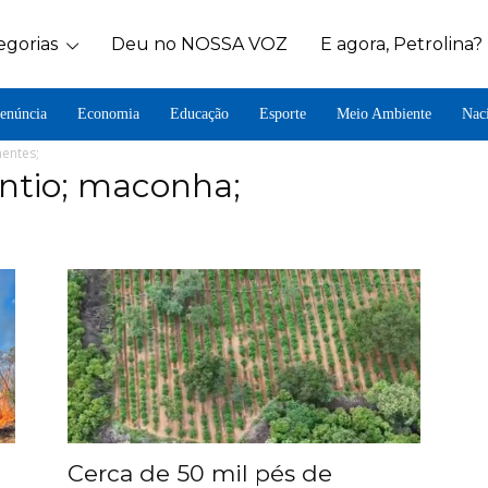
egorias
Deu no NOSSA VOZ
E agora, Petrolina?
enúncia
Economia
Educação
Esporte
Meio Ambiente
Nac
entes;
antio; maconha;
Cerca de 50 mil pés de