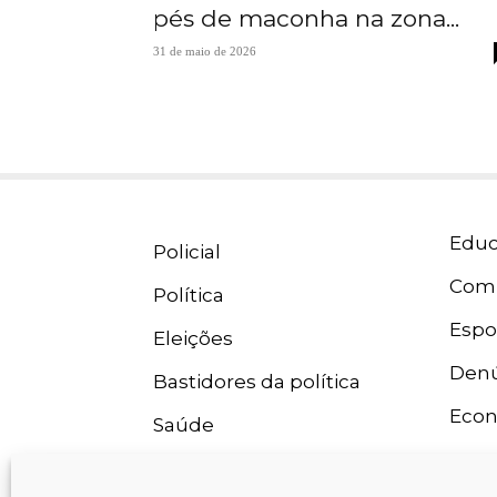
pés de maconha na zona...
31 de maio de 2026
Educ
Policial
Com
Política
Espo
Eleições
Denú
Bastidores da política
Eco
Saúde