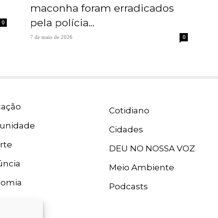
maconha foram erradicados
pela polícia...
0
0
7 de maio de 2026
ação
Cotidiano
unidade
Cidades
rte
DEU NO NOSSA VOZ
ncia
Meio Ambiente
nomia
Podcasts