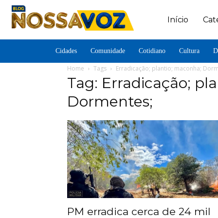
Início
Cat
Cidades
Comunidade
Cotidiano
Cultura
D
Home
Tags
Erradicação; plantio; maconha; Dorm
Tag: Erradicação; pl
Dormentes;
PM erradica cerca de 24 mil