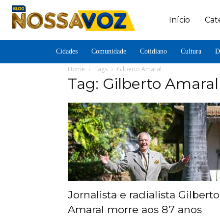
Início
Cat
Cidades
Comunidade
Cotidiano
Cultura
D
Home
Tags
Gilberto Amaral
Tag: Gilberto Amaral
Jornalista e radialista Gilberto
Amaral morre aos 87 anos