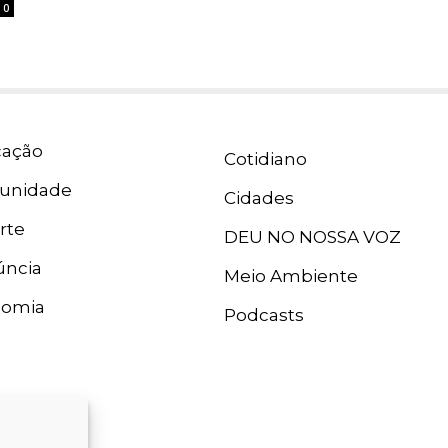
0
ação
Cotidiano
unidade
Cidades
rte
DEU NO NOSSA VOZ
ncia
Meio Ambiente
nomia
Podcasts