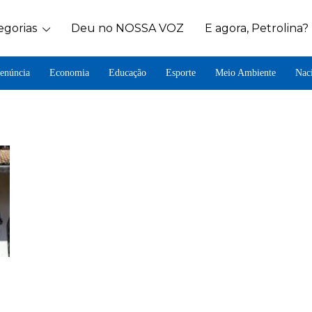
egorias
Deu no NOSSA VOZ
E agora, Petrolina?
enúncia
Economia
Educação
Esporte
Meio Ambiente
Nac