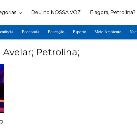
egorias
Deu no NOSSA VOZ
E agora, Petrolina?
enúncia
Economia
Educação
Esporte
Meio Ambiente
Nac
Avelar; Petrolina;
o