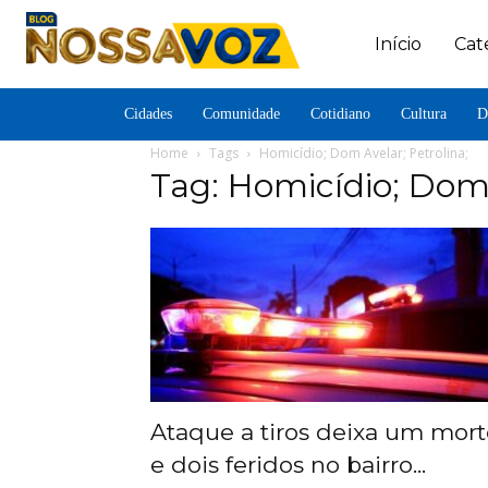
Início
Cat
Cidades
Comunidade
Cotidiano
Cultura
D
Home
Tags
Homicídio; Dom Avelar; Petrolina;
Tag: Homicídio; Dom 
Ataque a tiros deixa um mort
e dois feridos no bairro...