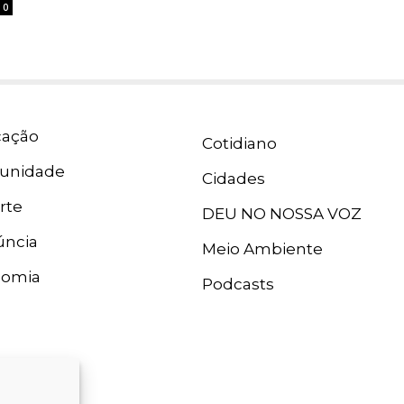
0
ação
Cotidiano
unidade
Cidades
rte
DEU NO NOSSA VOZ
ncia
Meio Ambiente
nomia
Podcasts