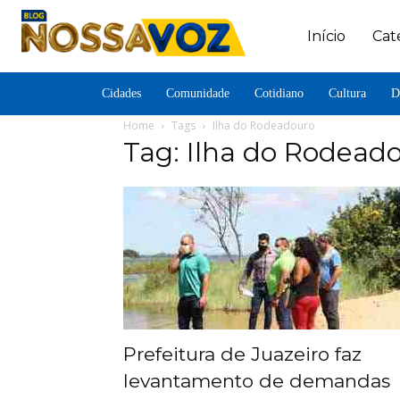
Início
Cat
Cidades
Comunidade
Cotidiano
Cultura
D
Home
Tags
Ilha do Rodeadouro
Tag: Ilha do Rodead
Prefeitura de Juazeiro faz
levantamento de demandas