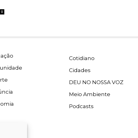
0
ação
Cotidiano
unidade
Cidades
rte
DEU NO NOSSA VOZ
ncia
Meio Ambiente
nomia
Podcasts