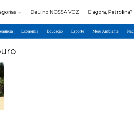
egorias
Deu no NOSSA VOZ
E agora, Petrolina?
enúncia
Economia
Educação
Esporte
Meio Ambiente
Nac
ouro