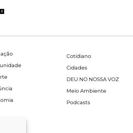
0
ação
Cotidiano
unidade
Cidades
rte
DEU NO NOSSA VOZ
ncia
Meio Ambiente
nomia
Podcasts