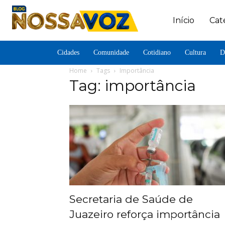
Início
Cat
Cidades
Comunidade
Cotidiano
Cultura
D
Home
Tags
Importância
Tag: importância
Secretaria de Saúde de
Juazeiro reforça importância