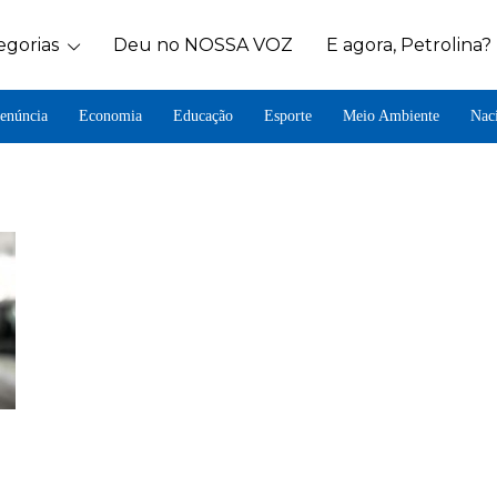
egorias
Deu no NOSSA VOZ
E agora, Petrolina?
enúncia
Economia
Educação
Esporte
Meio Ambiente
Nac