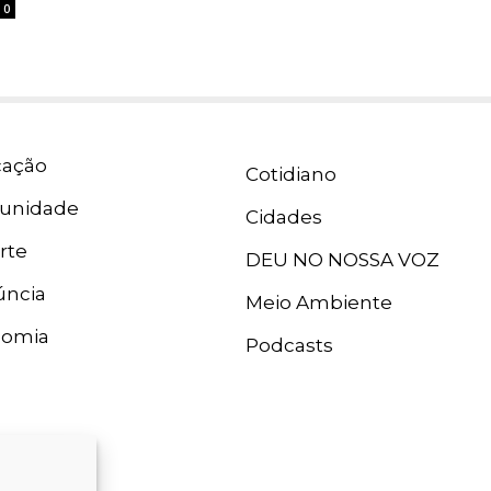
0
ação
Cotidiano
unidade
Cidades
rte
DEU NO NOSSA VOZ
ncia
Meio Ambiente
nomia
Podcasts