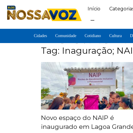
Início
Categoria
Cidades
Comunidade
Cotidiano
Cultura
D
Home
Tags
Inaguração; NAIP; Lagoa Grande;
Tag: Inaguração; NA
Novo espaço do NAIP é
inaugurado em Lagoa Grand