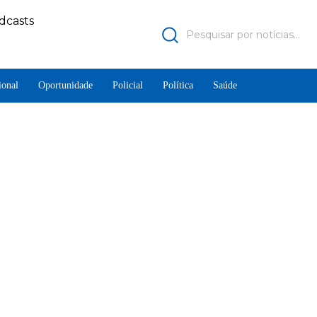
dcasts
Pesquisar por notícias...
ional
Oportunidade
Policial
Política
Saúde