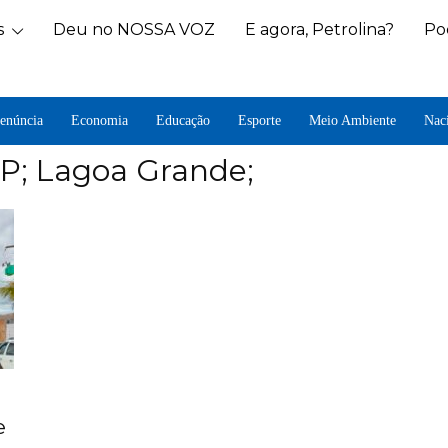
s
Deu no NOSSA VOZ
E agora, Petrolina?
Po
enúncia
Economia
Educação
Esporte
Meio Ambiente
Nac
IP; Lagoa Grande;
e