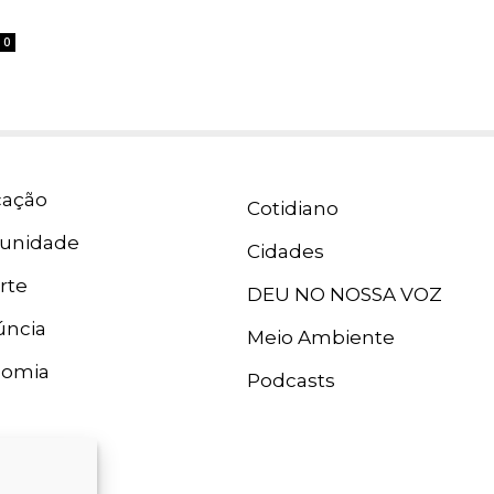
0
ação
Cotidiano
unidade
Cidades
rte
DEU NO NOSSA VOZ
ncia
Meio Ambiente
nomia
Podcasts