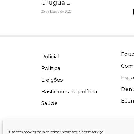
Uruguai...
25 de janeiro de 2023
Educ
Policial
Com
Política
Espo
Eleições
Denú
Bastidores da política
Eco
Saúde
Usamos cookies para otimizar nosso site e nosso serviço.