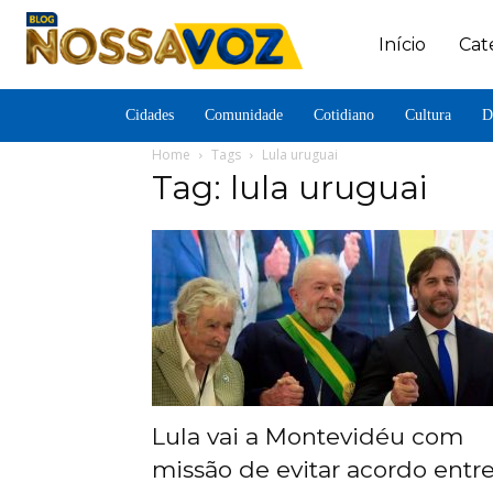
Início
Cat
Cidades
Comunidade
Cotidiano
Cultura
D
Home
Tags
Lula uruguai
Tag: lula uruguai
Lula vai a Montevidéu com
missão de evitar acordo entr