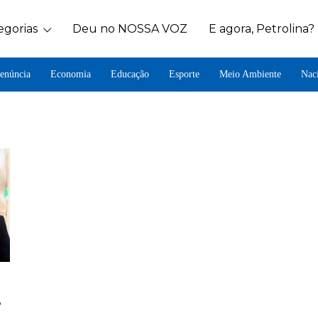
egorias
Deu no NOSSA VOZ
E agora, Petrolina?
enúncia
Economia
Educação
Esporte
Meio Ambiente
Nac
e