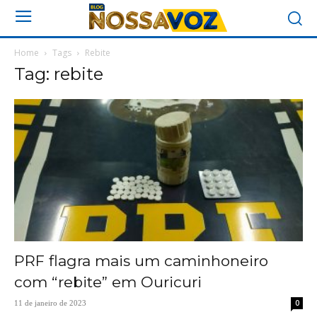
Home
Tags
Rebite
Tag: rebite
PRF flagra mais um caminhoneiro
com “rebite” em Ouricuri
0
11 de janeiro de 2023