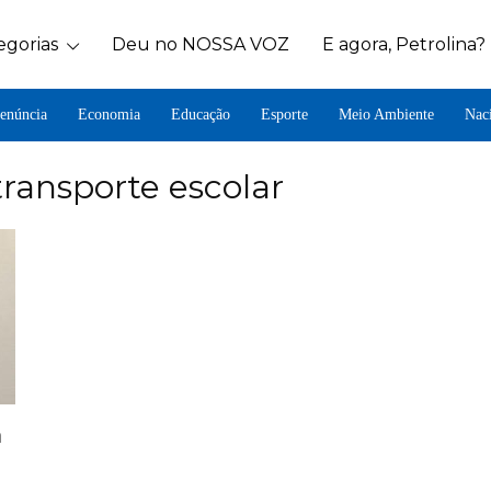
egorias
Deu no NOSSA VOZ
E agora, Petrolina?
enúncia
Economia
Educação
Esporte
Meio Ambiente
Nac
ransporte escolar
a