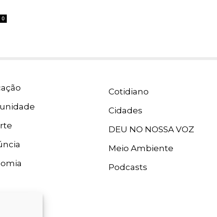
0
ação
Cotidiano
unidade
Cidades
rte
DEU NO NOSSA VOZ
ncia
Meio Ambiente
nomia
Podcasts