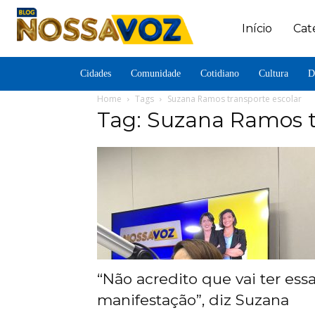
Início
Cat
Cidades
Comunidade
Cotidiano
Cultura
D
Home
Tags
Suzana Ramos transporte escolar
Tag: Suzana Ramos t
“Não acredito que vai ter ess
manifestação”, diz Suzana