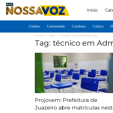
Início
Cat
Cidades
Comunidade
Cotidiano
Cultura
D
Home
Tags
Técnico em Administração
Tag: técnico em Adm
Projovem: Prefeitura de
Juazeiro abre matrículas nest