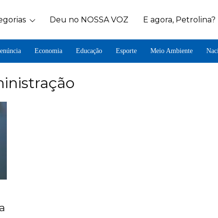
egorias
Deu no NOSSA VOZ
E agora, Petrolina?
enúncia
Economia
Educação
Esporte
Meio Ambiente
Nac
inistração
a