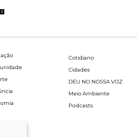
0
ação
Cotidiano
unidade
Cidades
rte
DEU NO NOSSA VOZ
ncia
Meio Ambiente
nomia
Podcasts