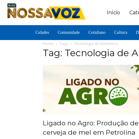
Início
Cat
Cidades
Comunidade
Cotidiano
Cultura
D
Home
Tags
Tecnologia de Alimentos
Tag: Tecnologia de 
Ligado no Agro: Produção de
cerveja de mel em Petrolina