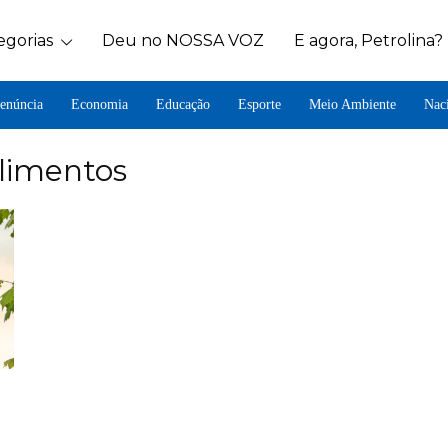
egorias
Deu no NOSSA VOZ
E agora, Petrolina?
enúncia
Economia
Educação
Esporte
Meio Ambiente
Nac
Alimentos