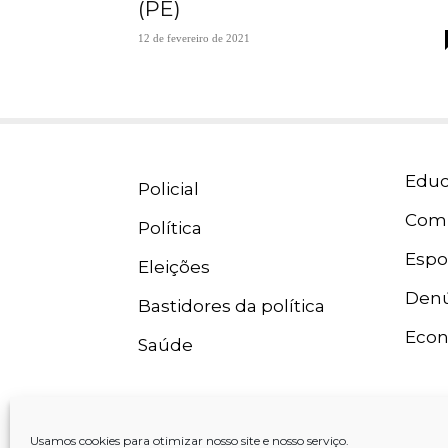
(PE)
12 de fevereiro de 2021
Educ
Policial
Com
Política
Espo
Eleições
Denú
Bastidores da política
Eco
Saúde
Usamos cookies para otimizar nosso site e nosso serviço.