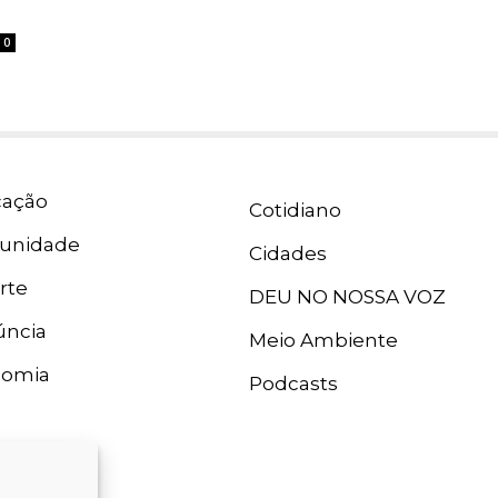
0
ação
Cotidiano
unidade
Cidades
rte
DEU NO NOSSA VOZ
ncia
Meio Ambiente
nomia
Podcasts