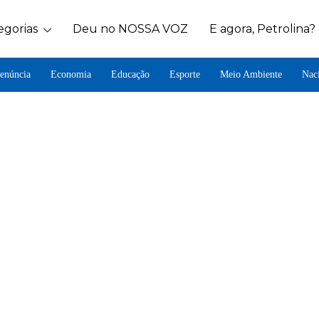
egorias
Deu no NOSSA VOZ
E agora, Petrolina?
enúncia
Economia
Educação
Esporte
Meio Ambiente
Nac