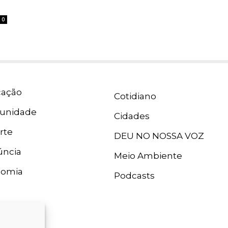
0
ação
Cotidiano
unidade
Cidades
rte
DEU NO NOSSA VOZ
ncia
Meio Ambiente
nomia
Podcasts