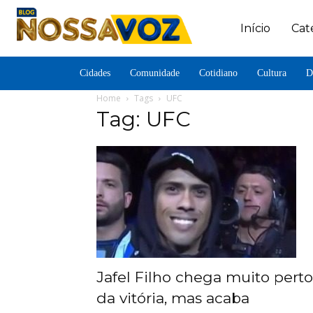
Início
Cat
Cidades
Comunidade
Cotidiano
Cultura
D
Home
Tags
UFC
Tag: UFC
Jafel Filho chega muito perto
da vitória, mas acaba