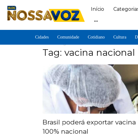
Início
Categoria
Cidades
Comunidade
Cotidiano
Cultura
D
Home
Tags
Vacina nacional
Tag: vacina nacional
Brasil poderá exportar vacina
100% nacional