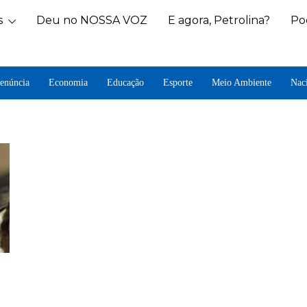
s
Deu no NOSSA VOZ
E agora, Petrolina?
Po
enúncia
Economia
Educação
Esporte
Meio Ambiente
Nac