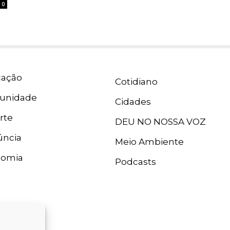
0
ação
Cotidiano
unidade
Cidades
rte
DEU NO NOSSA VOZ
ncia
Meio Ambiente
nomia
Podcasts