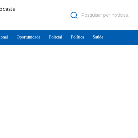
dcasts
Pesquisar por notícias...
ional
Oportunidade
Policial
Política
Saúde