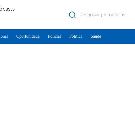
dcasts
Pesquisar por notícias...
ional
Oportunidade
Policial
Política
Saúde