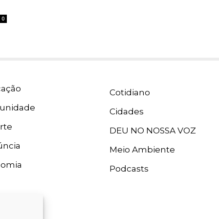
0
ação
Cotidiano
unidade
Cidades
rte
DEU NO NOSSA VOZ
ncia
Meio Ambiente
nomia
Podcasts