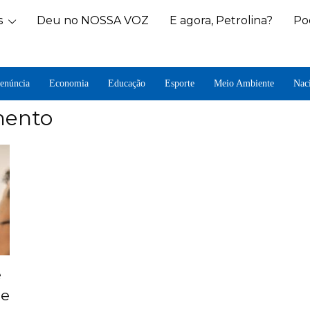
s
Deu no NOSSA VOZ
E agora, Petrolina?
Po
enúncia
Economia
Educação
Esporte
Meio Ambiente
Nac
mento
e
 e