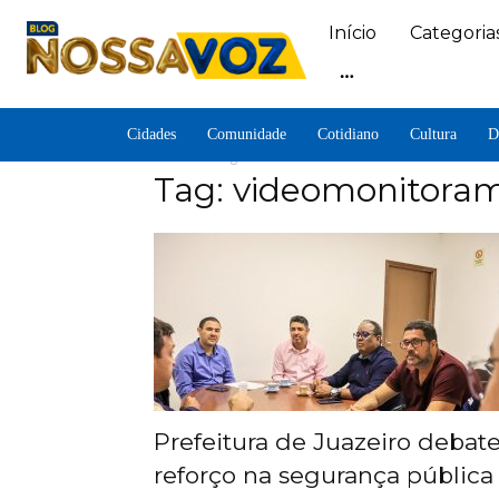
Início
Categoria
Cidades
Comunidade
Cotidiano
Cultura
D
Home
Tags
Videomonitoramento
Tag: videomonitora
Prefeitura de Juazeiro debat
reforço na segurança pública