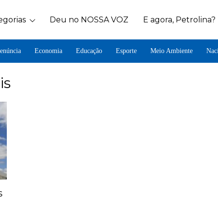
egorias
Deu no NOSSA VOZ
E agora, Petrolina?
enúncia
Economia
Educação
Esporte
Meio Ambiente
Nac
is
s