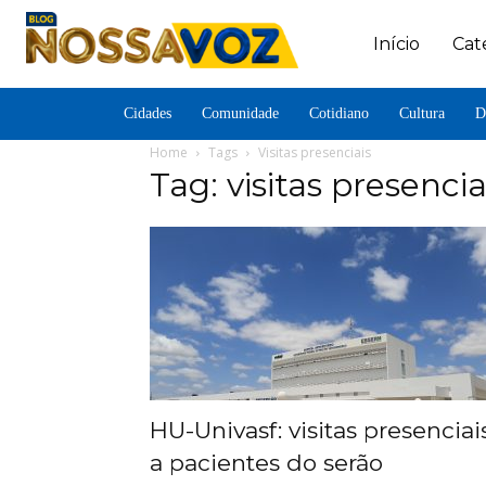
Início
Cat
Cidades
Comunidade
Cotidiano
Cultura
D
Home
Tags
Visitas presenciais
Tag: visitas presencia
HU-Univasf: visitas presenciai
a pacientes do serão