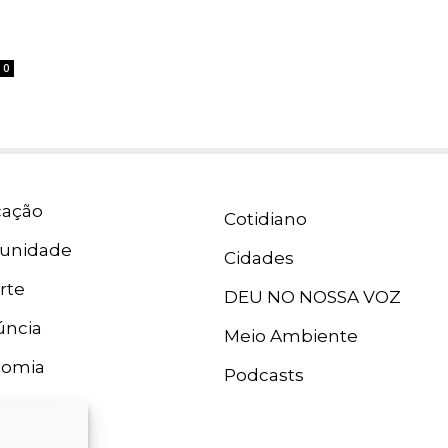
0
ação
Cotidiano
unidade
Cidades
rte
DEU NO NOSSA VOZ
ncia
Meio Ambiente
nomia
Podcasts