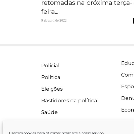
retomadas na próxima terça-
feira...
9 de abril de 2022
Educ
Policial
Com
Política
Espo
Eleições
Denú
Bastidores da política
Eco
Saúde
Usamos cookies para otimizar nosso site e nosso serviço.