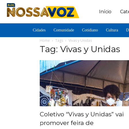
Início
Cat
Cidades
Comunidade
Cotidiano
Cultura
D
Home
Tags
Vivas y Unidas
Tag: Vivas y Unidas
Coletivo “Vivas y Unidas” vai
promover feira de