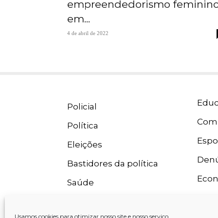
empreendedorismo feminin
em...
4 de abril de 2022
Educ
Policial
Com
Política
Espo
Eleições
Denú
Bastidores da política
Eco
Saúde
Usamos cookies para otimizar nosso site e nosso serviço.