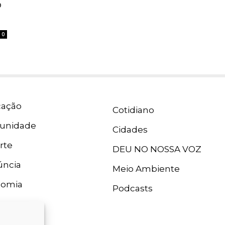
o
0
ação
Cotidiano
unidade
Cidades
rte
DEU NO NOSSA VOZ
ncia
Meio Ambiente
nomia
Podcasts