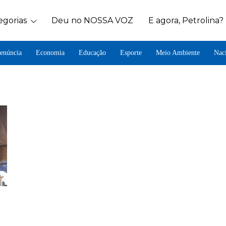
egorias
Deu no NOSSA VOZ
E agora, Petrolina?
enúncia
Economia
Educação
Esporte
Meio Ambiente
Nac