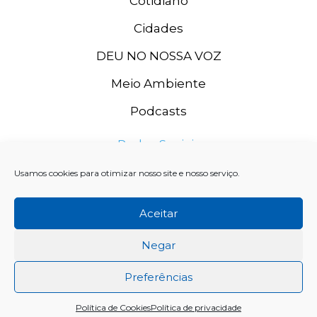
Cotidiano
Cidades
DEU NO NOSSA VOZ
Meio Ambiente
Podcasts
Redes Sociais
Usamos cookies para otimizar nosso site e nosso serviço.
Aceitar
Negar
Preferências
Rádio Grande Rio FM, 2020. CNPJ: 11.996.667/0003-74 SISTEMA
Política de Cookies
Política de privacidade
GRANDE RIO DE COMUNICAÇÃO LTDA.