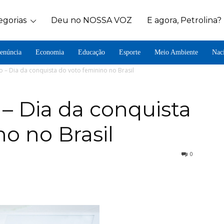
egorias
Deu no NOSSA VOZ
E agora, Petrolina?
enúncia
Economia
Educação
Esporte
Meio Ambiente
Nac
o – Dia da conquista do voto feminino no Brasil
 – Dia da conquista
o no Brasil
0