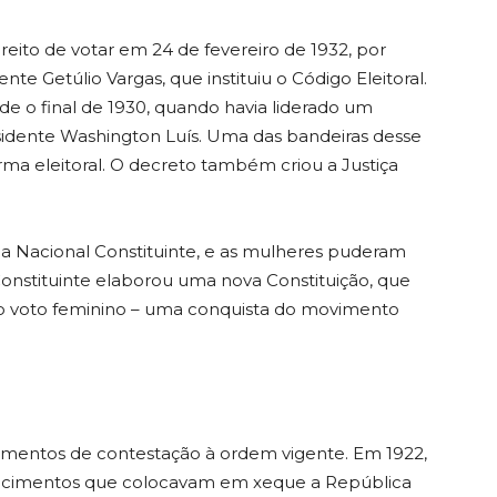
ireito de votar em 24 de fevereiro de 1932, por
te Getúlio Vargas, que instituiu o Código Eleitoral.
de o final de 1930, quando havia liderado um
sidente Washington Luís. Uma das bandeiras desse
ma eleitoral. O decreto também criou a Justiça
ia Nacional Constituinte, e as mulheres puderam
 Constituinte elaborou uma nova Constituição, que
 o voto feminino – uma conquista do movimento
vimentos de contestação à ordem vigente. Em 1922,
ecimentos que colocavam em xeque a República