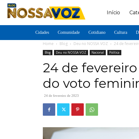
Início
Cat
Cidades
Comunidade
Cotidiano
Cultura
D
Home
Blog
Deu no NOSSA VOZ
24 de fevereir
Blog
Deu no NOSSA VOZ
Nacional
Política
24 de fevereiro
do voto feminin
24 de fevereiro de 2023