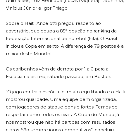
Guimarães; Luiz Henrique (Lucas Paquetá), Raphinha,
Vinícius Júnior e Igor Thiago.
Sobre o Haiti, Ancelotti pregou respeito ao
adversário, que ocupa a 85ª posição no ranking da
Federação Internacional de Futebol (Fifa). O Brasil
iniciou a Copa em sexto. A diferença de 79 postos é a
maior deste Mundial.
Os caribenhos vêm de derrota por 1 a 0 para a
Escócia na estreia, sábado passado, em Boston.
“O jogo contra a Escócia foi muito equilibrado e o Haiti
mostrou qualidade. Uma equipe bem organizada,
com jogadores de ataque bons e fortes. Temos de
respeitar como todos os rivais. A Copa do Mundo já
nos mostrou que não há partidas com resultados
claros. São sempre jogos competitivos”, concluiu.