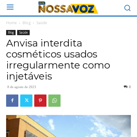
Home
Blog
Saúde
Blog
Saúde
Anvisa interdita
cosméticos usados
irregularmente como
injetáveis
0
8 de agosto de 2023