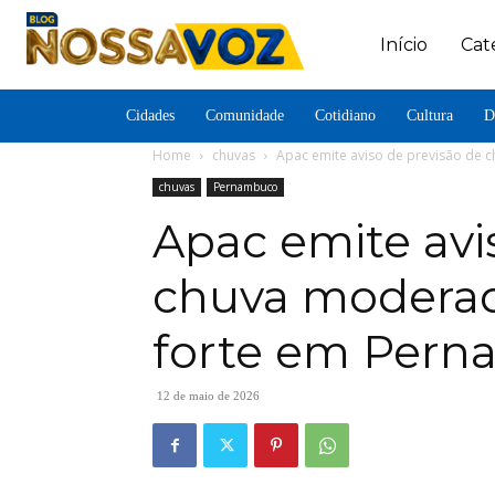
Início
Cat
Cidades
Comunidade
Cotidiano
Cultura
D
Home
chuvas
Apac emite aviso de previsão de 
chuvas
Pernambuco
Apac emite avi
chuva modera
forte em Per
12 de maio de 2026