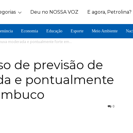
egorias
Deu no NOSSA VOZ
E agora, Petrolina?
enúncia
Economia
Educação
Esporte
Meio Ambiente
Nac
chuva moderada e pontualmente forte em...
so de previsão de
da e pontualmente
nambuco
0