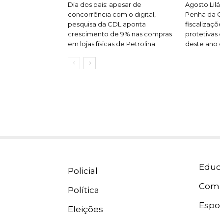
Dia dos pais: apesar de
Agosto Lilá
concorrência com o digital,
Penha da G
pesquisa da CDL aponta
fiscalizaç
crescimento de 9% nas compras
protetivas 
em lojas físicas de Petrolina
deste ano 
Educ
Policial
Com
Política
Espo
Eleições