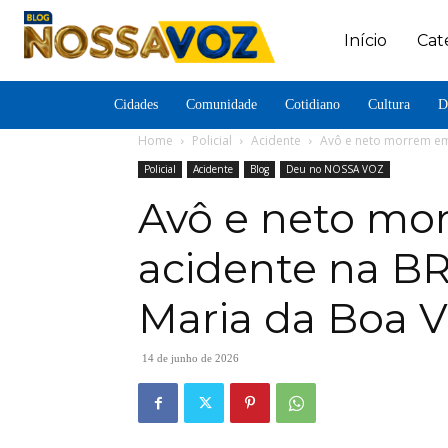
Início
Cat
Cidades
Comunidade
Cotidiano
Cultura
D
Home
Policial
Acidente
Avô e neto morrem em 
Policial
Acidente
Blog
Deu no NOSSA VOZ
Avô e neto mo
acidente na B
Maria da Boa Vi
14 de junho de 2026