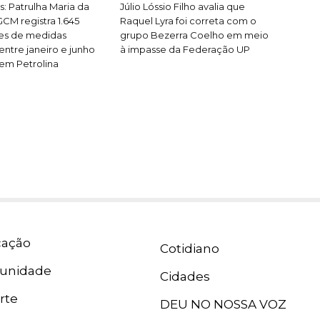
s: Patrulha Maria da
Júlio Lóssio Filho avalia que
CM registra 1.645
Raquel Lyra foi correta com o
ões de medidas
grupo Bezerra Coelho em meio
entre janeiro e junho
à impasse da Federação UP
em Petrolina
ação
Cotidiano
unidade
Cidades
rte
DEU NO NOSSA VOZ