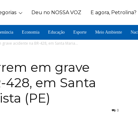
egorias
Deu no NOSSA VOZ
E agora, Petrolina?
enúncia
Economia
Educação
Esporte
Meio Ambiente
Nac
grave acidente na BR-428, em Santa Maria...
rrem em grave
R-428, em Santa
sta (PE)
0