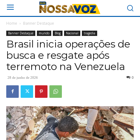
Home
Banner Destaque
Banner Destaque
mundo
Blog
Nacional
tragedia
Brasil inicia operações de
busca e resgate após
terremoto na Venezuela
0
28 de junho de 2026