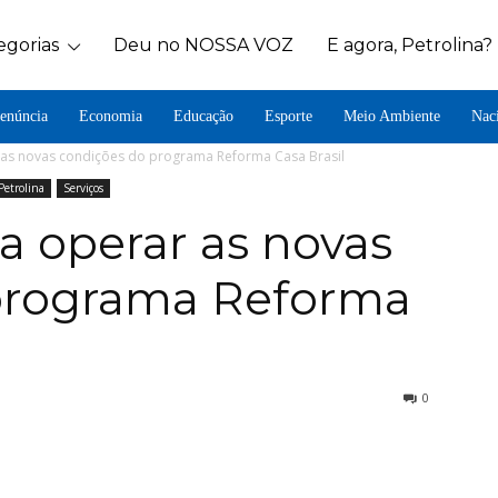
egorias
Deu no NOSSA VOZ
E agora, Petrolina?
enúncia
Economia
Educação
Esporte
Meio Ambiente
Nac
as novas condições do programa Reforma Casa Brasil
Petrolina
Serviços
 operar as novas
programa Reforma
0