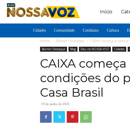
Início
Cat
Cidades
Comunidade
Cotidiano
Cultura
D
Home
Banner Destaque
CAIXA começa a operar 
Banner Destaque
Blog
Deu no NOSSA VOZ
Cidades
CAIXA começa a
condições do 
Casa Brasil
19 de junho de 2026