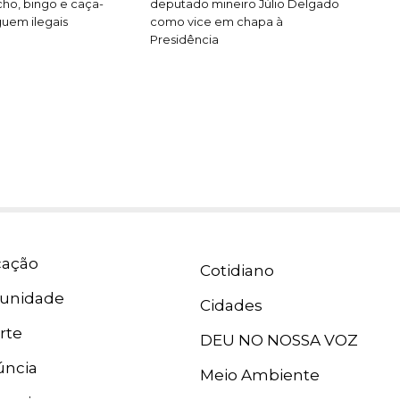
cho, bingo e caça-
deputado mineiro Júlio Delgado
guem ilegais
como vice em chapa à
Presidência
ação
Cotidiano
unidade
Cidades
rte
DEU NO NOSSA VOZ
ncia
Meio Ambiente