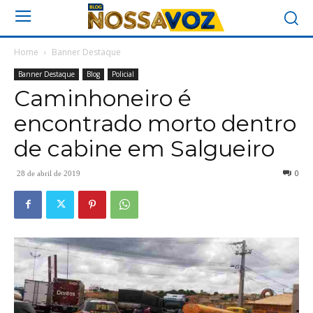
Home
Banner Destaque
Banner Destaque
Blog
Policial
Caminhoneiro é
encontrado morto dentro
de cabine em Salgueiro
0
28 de abril de 2019