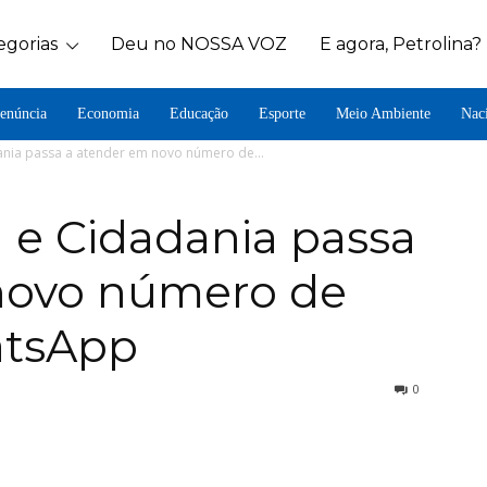
egorias
Deu no NOSSA VOZ
E agora, Petrolina?
enúncia
Economia
Educação
Esporte
Meio Ambiente
Nac
dania passa a atender em novo número de...
a e Cidadania passa
novo número de
atsApp
0