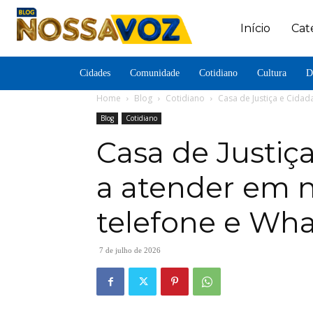
Início
Cat
Cidades
Comunidade
Cotidiano
Cultura
D
Home
Blog
Cotidiano
Casa de Justiça e Cida
Blog
Cotidiano
Casa de Justiç
a atender em 
telefone e Wh
7 de julho de 2026