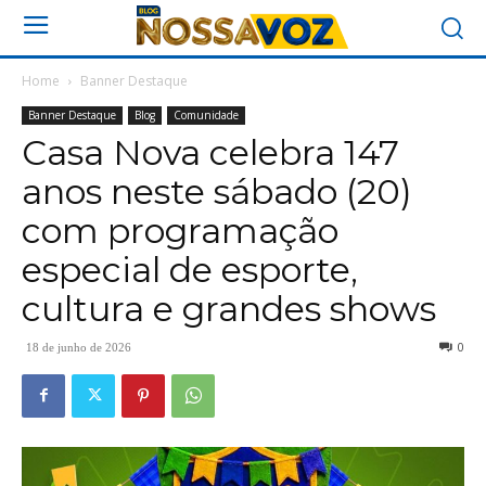
Home
Banner Destaque
Banner Destaque
Blog
Comunidade
Casa Nova celebra 147
anos neste sábado (20)
com programação
especial de esporte,
cultura e grandes shows
0
18 de junho de 2026