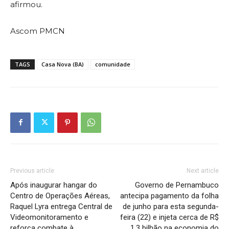
afirmou.
Ascom PMCN
TAGS
Casa Nova (BA)
comunidade
Previous article
Next article
Após inaugurar hangar do
Governo de Pernambuco
Centro de Operações Aéreas,
antecipa pagamento da folha
Raquel Lyra entrega Central de
de junho para esta segunda-
Videomonitoramento e
feira (22) e injeta cerca de R$
reforça combate à
1,3 bilhão na economia do