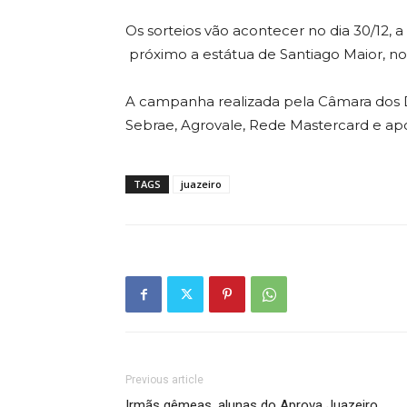
Os sorteios vão acontecer no dia 30/12, a
próximo a estátua de Santiago Maior, no
A campanha realizada pela Câmara dos D
Sebrae, Agrovale, Rede Mastercard e apoio
TAGS
juazeiro
Previous article
Irmãs gêmeas, alunas do Aprova Juazeiro,