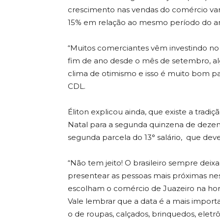
crescimento nas vendas do comércio vare
15% em relação ao mesmo período do a
“Muitos comerciantes vêm investindo no
fim de ano desde o mês de setembro, alg
clima de otimismo e isso é muito bom pa
CDL.
Éliton explicou ainda, que existe a tra
Natal para a segunda quinzena de deze
segunda parcela do 13° salário, que deve
“Não tem jeito! O brasileiro sempre deix
presentear as pessoas mais próximas ne
escolham o comércio de Juazeiro na hor
Vale lembrar que a data é a mais impor
o de roupas, calçados, brinquedos, eletrô