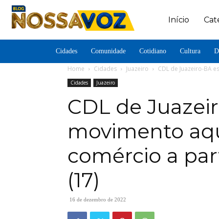
Início
Cat
Cidades
Comunidade
Cotidiano
Cultura
D
Home
Cidades
Juazeiro
CDL de Juazeiro-BA e
Cidades
Juazeiro
CDL de Juazei
movimento aq
comércio a par
(17)
16 de dezembro de 2022