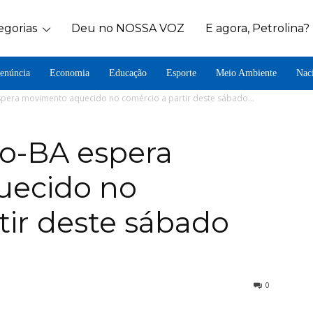
egorias
Deu no NOSSA VOZ
E agora, Petrolina?
enúncia
Economia
Educação
Esporte
Meio Ambiente
Nac
spera movimento aquecido no comércio a partir deste sábado...
ro-BA espera
uecido no
tir deste sábado
0