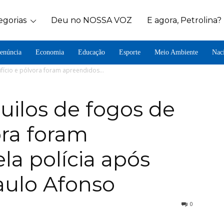
egorias
Deu no NOSSA VOZ
E agora, Petrolina?
enúncia
Economia
Educação
Esporte
Meio Ambiente
Nac
ifício e pólvora foram apreendidos...
uilos de fogos de
vora foram
la polícia após
aulo Afonso
0