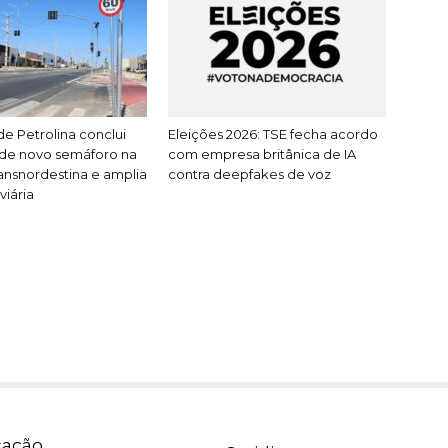
de Petrolina conclui
Eleições 2026: TSE fecha acordo
 de novo semáforo na
com empresa britânica de IA
ansnordestina e amplia
contra deepfakes de voz
viária
ação