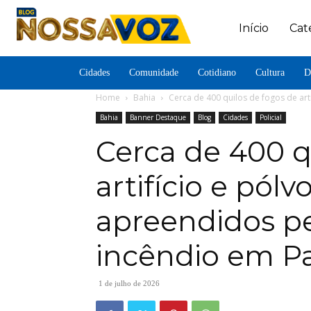
Início
Cat
Cidades
Comunidade
Cotidiano
Cultura
D
Home
Bahia
Cerca de 400 quilos de fogos de art
Bahia
Banner Destaque
Blog
Cidades
Policial
Cerca de 400 q
artifício e pól
apreendidos pe
incêndio em P
1 de julho de 2026