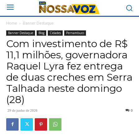
Home
Banner Destaque
Banner Destaque
Blog
Cidades
Pernambuco
Com investimento de R$
11,1 milhões, governadora
Raquel Lyra fez entrega
de duas creches em Serra
Talhada neste domingo
(28)
0
29 de junho de 2026