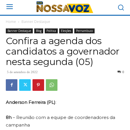
Home
Banner Destaque
Banner Destaque
Blog
Política
Eleições
Pernambuco
Confira a agenda dos
candidatos a governador
nesta segunda (05)
0
5 de setembro de 2022
Anderson Ferreira (PL)
:
8h
– Reunião com a equipe de coordenadores da
campanha