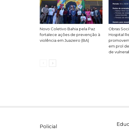
Novo Coletivo Bahia pela Paz
Obras Soci
fortalece ações de prevenção à
Hospital R
violência em Juazeiro (BA)
promovem 
em prol de
de vulnera
Educ
Policial