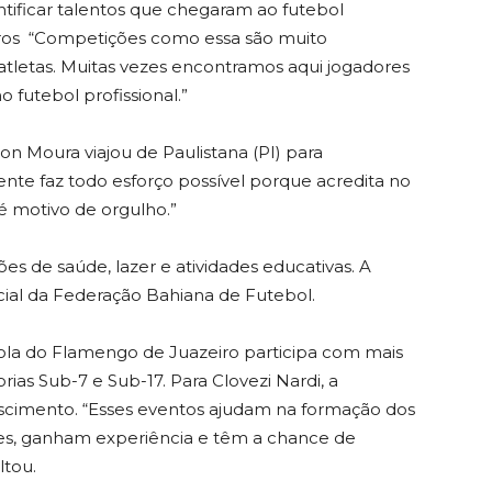
ntificar talentos que chegaram ao futebol
Petros “Competições como essa são muito
 atletas. Muitas vezes encontramos aqui jogadores
 futebol profissional.”
son Moura viajou de Paulistana (PI) para
nte faz todo esforço possível porque acredita no
é motivo de orgulho.”
s de saúde, lazer e atividades educativas. A
ial da Federação Bahiana de Futebol.
cola do Flamengo de Juazeiro participa com mais
orias Sub-7 e Sub-17. Para Clovezi Nardi, a
cimento. “Esses eventos ajudam na formação dos
pes, ganham experiência e têm a chance de
ltou.