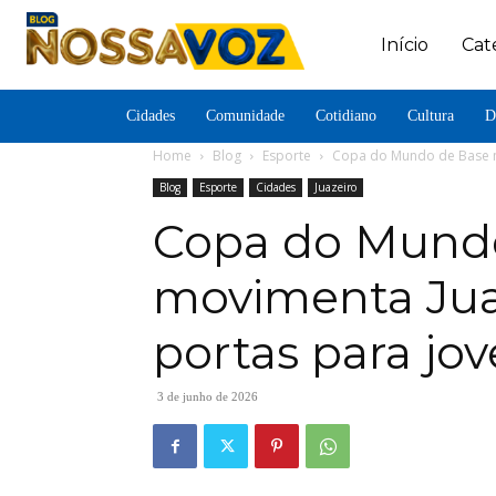
Início
Cat
Cidades
Comunidade
Cotidiano
Cultura
D
Home
Blog
Esporte
Copa do Mundo de Base mo
Blog
Esporte
Cidades
Juazeiro
Copa do Mund
movimenta Jua
portas para jov
3 de junho de 2026