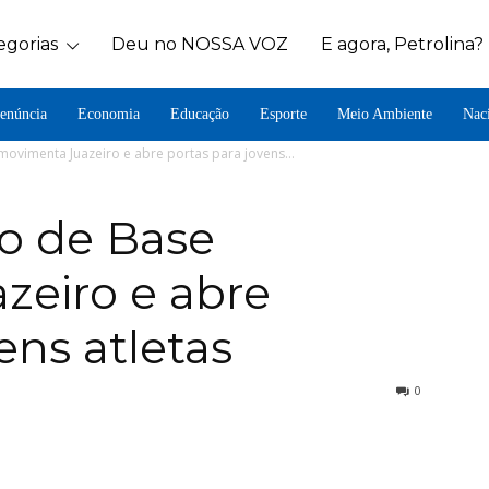
egorias
Deu no NOSSA VOZ
E agora, Petrolina?
enúncia
Economia
Educação
Esporte
Meio Ambiente
Nac
vimenta Juazeiro e abre portas para jovens...
o de Base
zeiro e abre
ens atletas
0