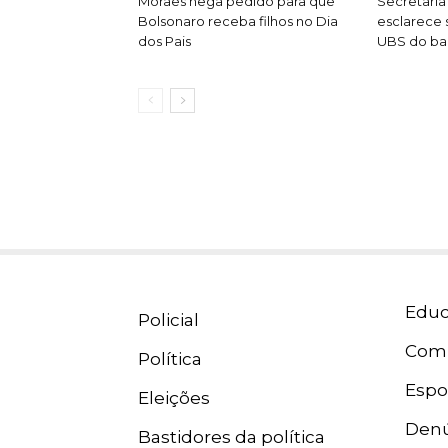
Moraes nega pedido para que
Secretaria
Bolsonaro receba filhos no Dia
esclarece 
dos Pais
UBS do bai
Educ
Policial
Com
Política
Espo
Eleições
Denú
Bastidores da política