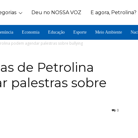
egorias
Deu no NOSSA VOZ
E agora, Petrolina?
enúncia
Economia
Educação
Esporte
Meio Ambiente
Nac
trolina podem agendar palestras sobre bullying
as de Petrolina
 palestras sobre
0