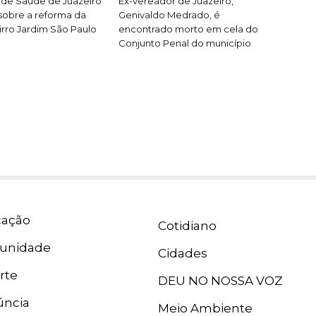
 de Saúde de Juazeiro
Ex-vereador de Juazeiro,
sobre a reforma da
Genivaldo Medrado, é
rro Jardim São Paulo
encontrado morto em cela do
Conjunto Penal do município
ação
Cotidiano
unidade
Cidades
rte
DEU NO NOSSA VOZ
ncia
Meio Ambiente