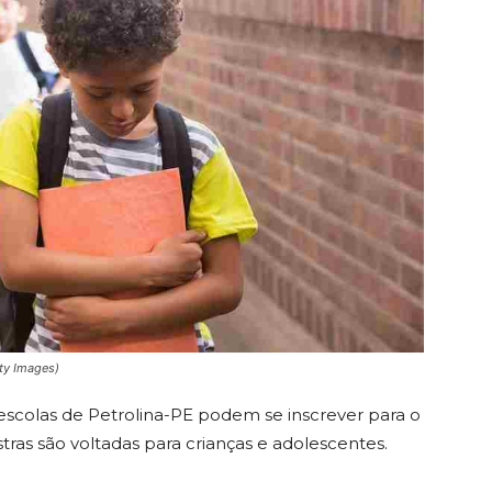
tty Images)
il escolas de Petrolina-PE podem se inscrever para o
stras são voltadas para crianças e adolescentes.