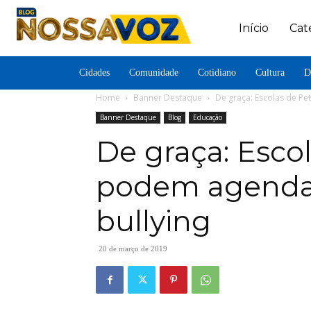
Início
Cat
Cidades
Comunidade
Cotidiano
Cultura
D
Home
Banner Destaque
De graça: Escolas de Pe
Banner Destaque
Blog
Educação
De graça: Escol
podem agendar
bullying
20 de março de 2019