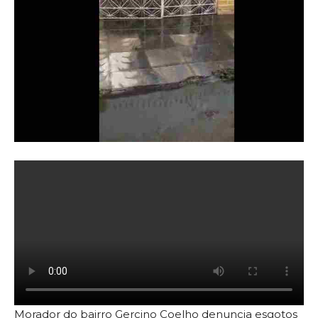
Morador do bairro Gercino Coelho denuncia esgotos