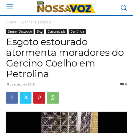
Home
Banner Destaque
Banner Destaque
Blog
Comunidade
Denúncia
Esgoto estourado
atormenta moradores do
Gercino Coelho em
Petrolina
0
8 de março de 2019