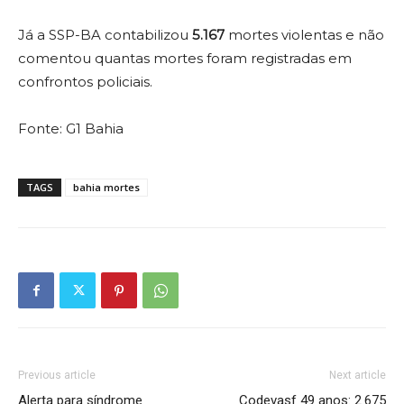
Já a SSP-BA contabilizou
5.167
mortes violentas e não
comentou quantas mortes foram registradas em
confrontos policiais.
Fonte: G1 Bahia
TAGS
bahia mortes
Previous article
Next article
Alerta para síndrome
Codevasf 49 anos: 2.675