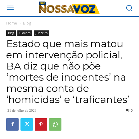
Home
Blog
Blog
Cidades
Juazeiro
Estado que mais matou
em intervenção policial,
BA diz que não põe
‘mortes de inocentes’ na
mesma conta de
‘homicidas’ e ‘traficantes’
0
21 de julho de 2023