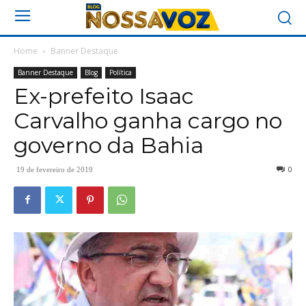
Home
Banner Destaque
Banner Destaque
Blog
Política
Ex-prefeito Isaac
Carvalho ganha cargo no
governo da Bahia
0
19 de fevereiro de 2019