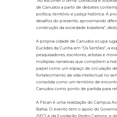
“Ao escolher o tema ‘Literatura e Soberani
de Canudos a partir de debates contempo
política, território e justiça histórica. 
desafios do presente, aproximando difer
construção da sociedade brasileira”, desta
A própria cidade de Canudos ocupa lugar 
Euclides da Cunha em “Os Sertões”, a ex
pesquisadores, escritores, artistas e m
múltiplas narrativas que compõem a histó
papel como um espaço de circulação de id
fortalecimento da vida intelectual no sert
consolida como um território de encont
Canudos como ponto de partida para re
A Flican é uma realização do Campus A
Bahia. O evento tem o apoio do Governo
(SEC) e da Fundação Pedro Calmon, e da