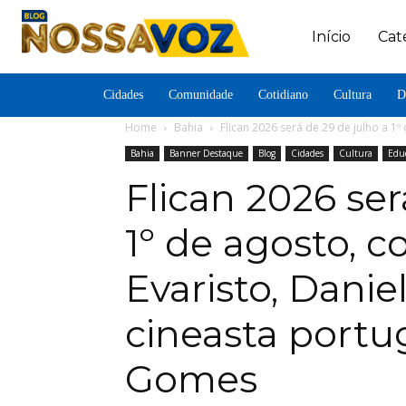
Início
Cat
Cidades
Comunidade
Cotidiano
Cultura
D
Home
Bahia
Flican 2026 será de 29 de julho a 1º
Bahia
Banner Destaque
Blog
Cidades
Cultura
Edu
Flican 2026 ser
1º de agosto, 
Evaristo, Dani
cineasta portu
Gomes