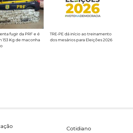
enta fugir da PRF e é
TRE-PE dá início ao treinamento
m 153 Kg de maconha
dos mesários para Eleições 2026
ro
ação
Cotidiano