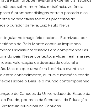
a’, a Flican propõe revisitar a experiência histórica
râneos sobre memória, resistência, violência
A proposta é promover diálogos entre o passado e os
entes perspectivas sobre os processos de
ca o curador da feira, Luiz Paulo Neiva.
singular no imaginário nacional. Eternizada por
periência de Belo Monte continua inspirando
ovimentos sociais interessados em compreender as
ria do país. Nesse contexto, a Flican reafirma seu
eias, valorização da diversidade cultural e
ão. Mais do que uma feira literária, o evento se
ro entre conhecimento, cultura e memória, tendo
flexões sobre o Brasil e o mundo contemporâneo.
vançado de Canudos da Universidade do Estado da
 do Estado, por meio da Secretaria da Educação
 Prefeitura Municipal de Canudos.