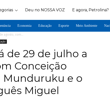
egorias
Deu no NOSSA VOZ
E agora, Petrolina?
enúncia
Economia
Educação
Esporte
Meio Ambiente
Nac
 de agosto, com...
cação
á de 29 de julho a
com Conceição
el Munduruku e o
guês Miguel