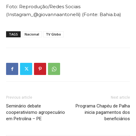
Foto: Reprodução/Redes Sociais
(Instagram_@giovannaantonelli) (Fonte: Bahia.ba)
TAGS
Nacional
TV Globo
Previous article
Next article
Seminário debate
Programa Chapéu de Palha
cooperativismo agropecuário
inicia pagamentos dos
em Petrolina – PE
beneficiários