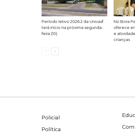
Período letivo 2026.2 da Univasf
No Bora P
terá início na próxima segunda-
oferece em
feira (10)
e atividad
crianças
Educ
Policial
Com
Política