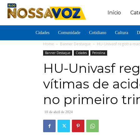
Início
Cat
Cidades
Comunidade
Cotidiano
Cultura
D
Home
Banner Destaque
HU-Univasf registra mais
Banner Destaque
Cidades
Petrolina
HU-Univasf regi
vítimas de acid
no primeiro tr
10 de abril de 2024