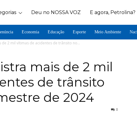
egorias
Deu no NOSSA VOZ
E agora, Petrolina?
enúncia
Economia
Educação
Esporte
Meio Ambiente
Nac
 de 2 mil vítimas de acidentes de trânsito no...
stra mais de 2 mil
entes de trânsito
imestre de 2024
0