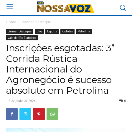
Home
Banner Destaque
Banner Destaque
Blog
Esporte
Cidades
Petrolina
Vale do São Francisco
Inscrições esgotadas: 3ª
Corrida Rústica
Internacional do
Agronegócio é sucesso
absoluto em Petrolina
0
15 de junho de 2026