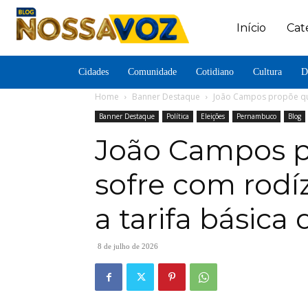
Início
Cat
Cidades
Comunidade
Cotidiano
Cultura
D
Home
Banner Destaque
João Campos propõe que
Banner Destaque
Política
Eleições
Pernambuco
Blog
João Campos 
sofre com rodí
a tarifa básica
8 de julho de 2026