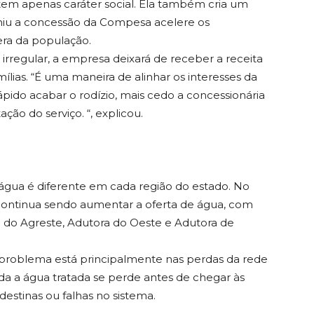
em apenas caráter social. Ela também cria um
miu a concessão da Compesa acelere os
ra da população.
regular, a empresa deixará de receber a receita
ílias. “É uma maneira de alinhar os interesses da
ido acabar o rodízio, mais cedo a concessionária
ção do serviço. “, explicou.
gua é diferente em cada região do estado. No
o continua sendo aumentar a oferta de água, com
do Agreste, Adutora do Oeste e Adutora de
o problema está principalmente nas perdas da rede
oda a água tratada se perde antes de chegar às
destinas ou falhas no sistema.