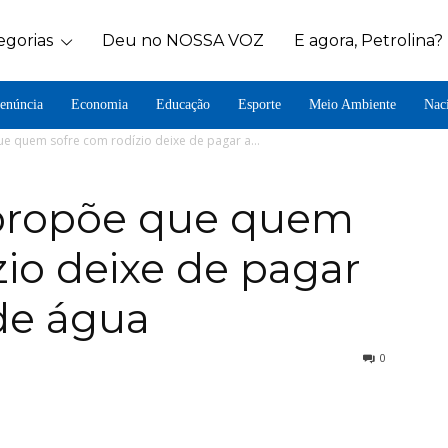
egorias
Deu no NOSSA VOZ
E agora, Petrolina?
enúncia
Economia
Educação
Esporte
Meio Ambiente
Nac
 quem sofre com rodízio deixe de pagar a...
propõe que quem
zio deixe de pagar
 de água
0